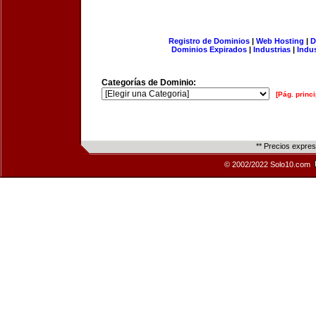
Registro de Dominios
|
Web Hosting
|
D
Dominios Expirados
|
Industrias
|
Indu
Categorías de Dominio:
[Pág. princi
** Precios expre
© 2002/2022 Solo10.com