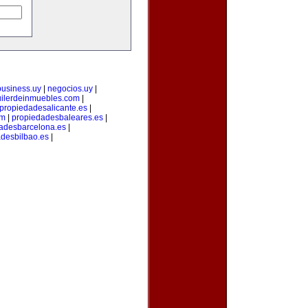
business.uy
|
negocios.uy
|
uilerdeinmuebles.com
|
propiedadesalicante.es
|
om
|
propiedadesbaleares.es
|
adesbarcelona.es
|
desbilbao.es
|