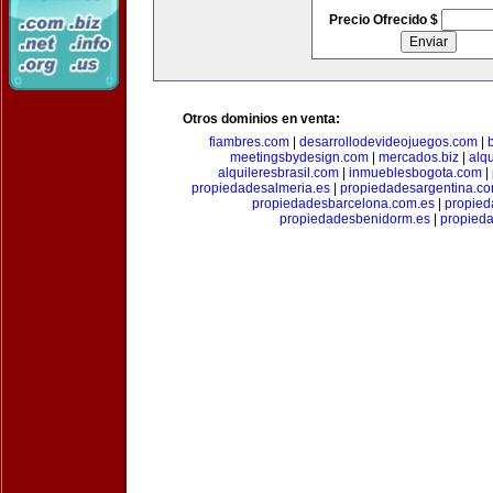
Precio Ofrecido $
Otros dominios en venta:
fiambres.com
|
desarrollodevideojuegos.com
|
meetingsbydesign.com
|
mercados.biz
|
alq
alquileresbrasil.com
|
inmueblesbogota.com
|
propiedadesalmeria.es
|
propiedadesargentina.c
propiedadesbarcelona.com.es
|
propied
propiedadesbenidorm.es
|
propieda