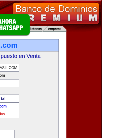
l.com
 puesto en Venta
ASIL.COM
com
rta!
.com
tas